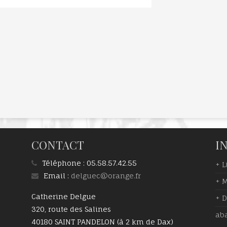
CONTACT
I
Téléphone :
05.58.57.42.55
+ L
Email :
delguec@orange.fr
+ M
Catherine Delgue
+ 
320, route des Salines
ab
40180 SAINT PANDELON (à 2 km de Dax)