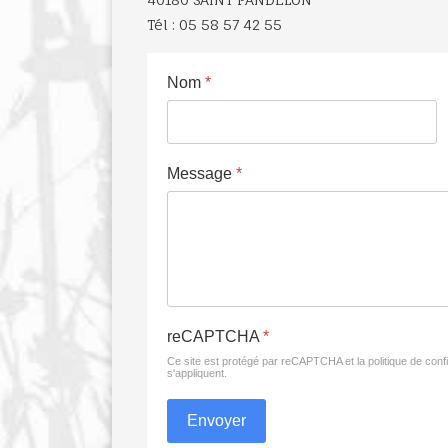
Tél : 05 58 57 42 55
Nom
*
Message
*
reCAPTCHA
*
Ce site est protégé par reCAPTCHA et la politique de confi
s'appliquent.
Envoyer