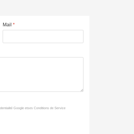
Mail
*
dentialité
Google
et
ses Conditions de Service