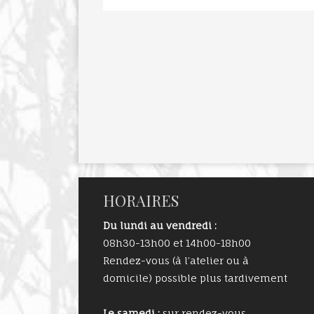
HORAIRES
Du lundi au vendredi :
08h30-13h00 et 14h00-18h00
Rendez-vous (à l’atelier ou à
domicile) possible plus tardivement
Le samedi :
sur rendez-vous